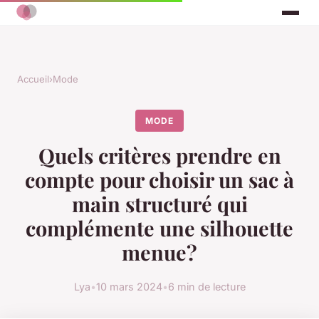
Accueil
›
Mode
MODE
Quels critères prendre en
compte pour choisir un sac à
main structuré qui
complémente une silhouette
menue?
Lya
•
10 mars 2024
•
6 min de lecture