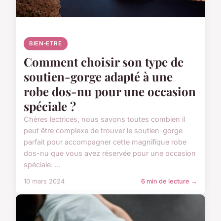
BIEN-ETRE
Comment choisir son type de
soutien-gorge adapté à une
robe dos-nu pour une occasion
spéciale ?
Chères lectrices, nous savons toutes combien il
peut être complexe de trouver le soutien-gorge
parfait pour accompagner cette magnifique robe
dos-nu que vous avez réservée pour une occasion
spéciale. ...
10 mars 2024
6 min de lecture →