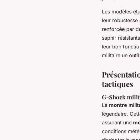
Les modèles étu
leur robustesse 
renforcée par d
saphir résistant
leur bon foncti
militaire un out
Présentati
tactiques
G-Shock milit
La
montre milit
légendaire. Cet
assurant une
mo
conditions météo
d’adapter la mon