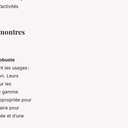
activités
 montres
obuste
t les usages :
on. Leurs
ur les
te gamme
ppropriée pour
aire pour
cée et d’une