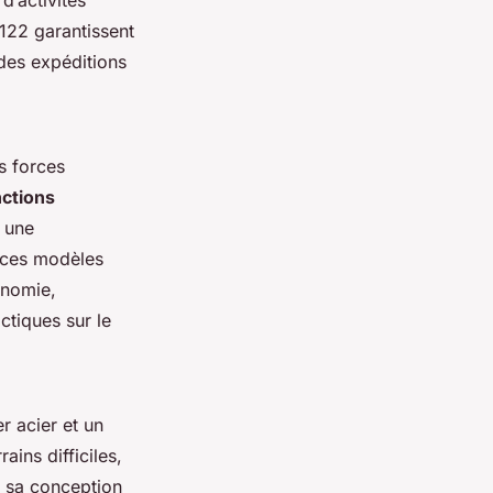
R122 garantissent
des expéditions
s forces
nctions
à une
e ces modèles
onomie,
ctiques sur le
r acier et un
ins difficiles,
à sa conception