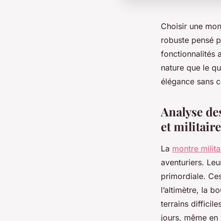
Choisir une mon
robuste pensé po
fonctionnalités
nature que le q
élégance sans 
Analyse des
et militair
La
montre milita
aventuriers. Leu
primordiale. Ce
l’altimètre, la 
terrains diffici
jours, même en 