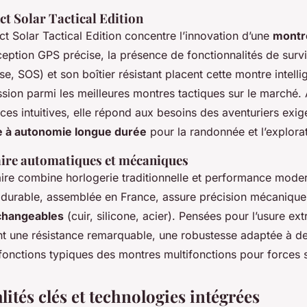
t Solar Tactical Edition
ct Solar Tactical Edition concentre l’innovation d’une
montre
ception GPS précise, la présence de fonctionnalités de survi
se, SOS) et son boîtier résistant placent cette montre intell
ission parmi les meilleures montres tactiques sur le marché
faces intuitives, elle répond aux besoins des aventuriers exi
e à autonomie longue durée
pour la randonnée et l’explorat
ire automatiques et mécaniques
aire combine horlogerie traditionnelle et performance mode
 durable, assemblée en France, assure précision mécanique e
rchangeables
(cuir, silicone, acier). Pensées pour l’usure ex
nt une résistance remarquable, une robustesse adaptée à de
s fonctions typiques des montres multifonctions pour forces 
ités clés et technologies intégrées