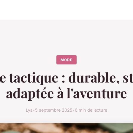
MODE
 tactique : durable, st
adaptée à l'aventure
Lya
•
5 septembre 2025
•
6 min de lecture