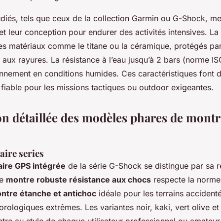
diés, tels que ceux de la collection Garmin ou G-Shock, me
et leur conception pour endurer des activités intensives. La 
es matériaux comme le titane ou la céramique, protégés par
s aux rayures. La résistance à l’eau jusqu’à 2 bars (norme I
onnement en conditions humides. Ces caractéristiques font 
il fiable pour les missions tactiques ou outdoor exigeantes.
on détaillée des modèles phares de montr
aire series
aire GPS intégrée
de la série G-Shock se distingue par sa r
te
montre robuste résistance aux chocs
respecte la norme
ntre étanche et antichoc
idéale pour les terrains accidenté
rologiques extrêmes. Les variantes noir, kaki, vert olive et
tre au style de chaque utilisateur professionnel ou amateur 