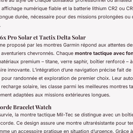
 affichage numérique fiable et la batterie lithium CR2 ou C
ongue durée, nécessaire pour des missions prolongées ou 
.
6x Pro Solar et Tactix Delta Solar
e proposé par les montres Garmin répond aux attentes de
s aventuriers chevronnés. Chaque
montre tactique avec fo
matériaux premium – titane, verre saphir, boîtier renforcé – 
ire innovante. L’intégration d’une navigation précise fait d
pour randonnée et exploration de premier choix. Leur aut
 recharge solaire, les classe parmi les meilleures montres ta
ement adaptées aux missions extérieures longues.
orde Bracelet Watch
urvie, la montre tactique Mil-Tec se distingue avec un boîtie
corde. Ce design assure une montre ultrarésistante pour terra
mme un accessoire pratique en situation d’urgence. Grâce 