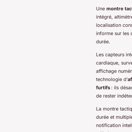
Une
montre tac
intégré, altimèt
localisation con
informe sur les
durée.
Les capteurs int
cardiaque, surve
affichage numéri
technologie d’
af
furtifs
: ils dés
de rester indéte
La montre tacti
durée et multipl
notification int