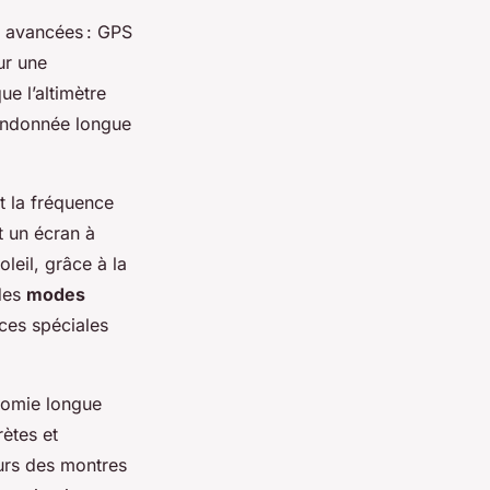
 avancées : GPS
ur une
ue l’altimètre
randonnée longue
t la fréquence
t un écran à
leil, grâce à la
 des
modes
rces spéciales
nomie longue
ètes et
eurs des montres