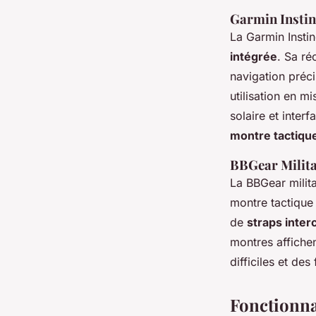
Garmin Instinc
La Garmin Instin
intégrée
. Sa ré
navigation préci
utilisation en m
solaire et inter
montre tactiqu
BBGear Milita
La BBGear milit
montre tactique
de
straps inte
montres affiche
difficiles et de
Fonctionnal