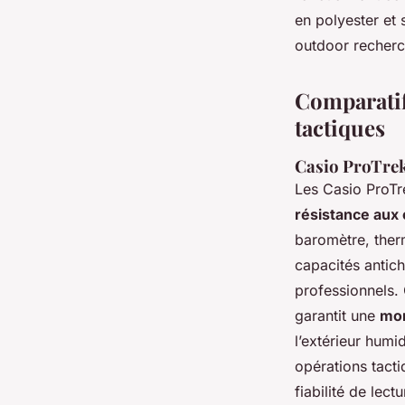
en polyester et 
outdoor recherc
Comparatif
tactiques
Casio ProTre
Les Casio ProTr
résistance aux
baromètre, ther
capacités antich
professionnels.
garantit une
mon
l’extérieur humi
opérations tacti
fiabilité de lect