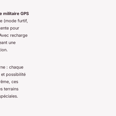
 militaire GPS
e (mode furtif,
igente pour
. Avec recharge
geant une
ion.
rne : chaque
t possibilité
trême, ces
s terrains
spéciales.