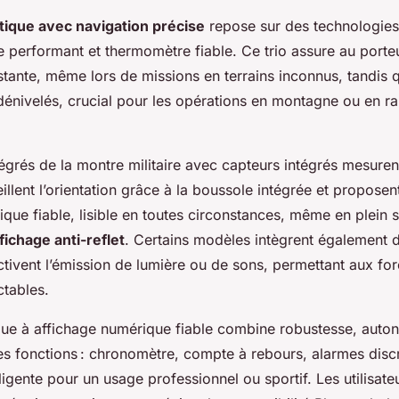
tique avec navigation précise
repose sur des technologies
re performant et thermomètre fiable. Ce trio assure au porte
stante, même lors de missions en terrains inconnus, tandis q
 dénivelés, crucial pour les opérations en montagne ou en 
égrés de la montre militaire avec capteurs intégrés mesuren
illent l’orientation grâce à la boussole intégrée et proposen
que fiable, lisible en toutes circonstances, même en plein so
fichage anti-reflet
. Certains modèles intègrent également
activent l’émission de lumière ou de sons, permettant aux fo
ctables.
que à affichage numérique fiable combine robustesse, auto
es fonctions : chronomètre, compte à rebours, alarmes discr
elligente pour un usage professionnel ou sportif. Les utilisat